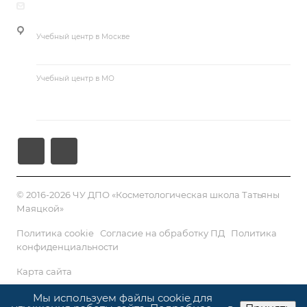
guseva@cosmetika.ru
Курсы макияжа и визажа
Учебный центр в Москве
г. Москва, ул. Большая Академическая, д. 15, корп. 1
Учебный центр в МО
Московская область, Раменский р-н, п. Ильинский, ул.
Краснознаменная, д. 53Б
© 2016-2026 ЧУ ДПО «Косметологическая школа Татьяны
Маяцкой»
Политика cookie
Согласие на обработку ПД
Политика
конфиденциальности
Карта сайта
Мы используем файлы cookie для
ПРОЙТИ ТЕСТ