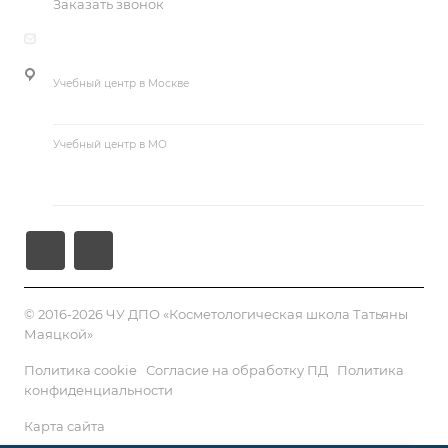
Заказать звонок
Базовые курсы косметологии
guseva@cosmetika.ru
Курсы макияжа и визажа
Учебный центр в Москве
г. Москва, ул. Большая Академическая, д. 15, корп. 1
Учебный центр в МО
Московская область, Раменский р-н, п. Ильинский, ул.
Краснознаменная, д. 53Б
© 2016-2026 ЧУ ДПО «Косметологическая школа Татьяны
Маяцкой»
Политика cookie
Согласие на обработку ПД
Политика
конфиденциальности
Карта сайта