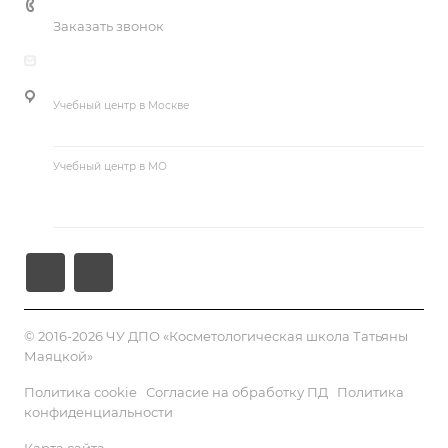
8 (800) 555-79-09 (доб. 4)
Учебные пособия
Заказать звонок
Базовые курсы косметологии
guseva@cosmetika.ru
Курсы макияжа и визажа
Учебный центр в Москве
г. Москва, ул. Большая Академическая, д. 15, корп. 1
Учебный центр в МО
Московская область, Раменский р-н, п. Ильинский, ул.
Краснознаменная, д. 53Б
© 2016-2026 ЧУ ДПО «Косметологическая школа Татьяны
Маяцкой»
Политика cookie
Согласие на обработку ПД
Политика
конфиденциальности