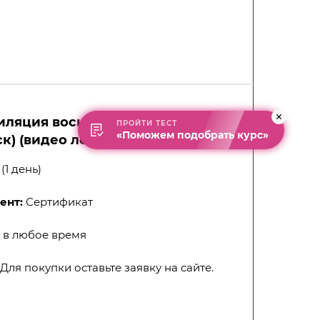
иляция воском (горячий, теплый
ПРОЙТИ ТЕСТ
«Поможем подобрать курс»
к) (видео лекция)
(1 день)
ент:
Сертификат
- в любое время
 Для покупки оставьте заявку на сайте.