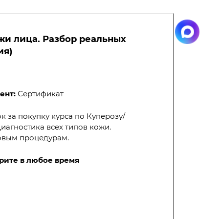
жи лица. Разбор реальных
ия)
ент:
Сертификат
ок за покупку курса по Куперозу/
иагностика всех типов кожи.
овым процедурам.
рите в любое время