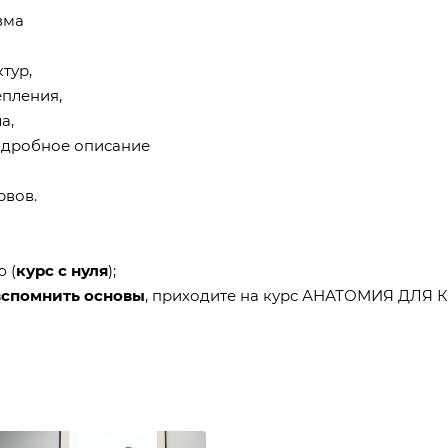
зма
тур,
епления,
ла,
подробное описание
рвов.
 (
курс с нуля
);
вспомнить основы
, приходите на курс АНАТОМИЯ ДЛЯ