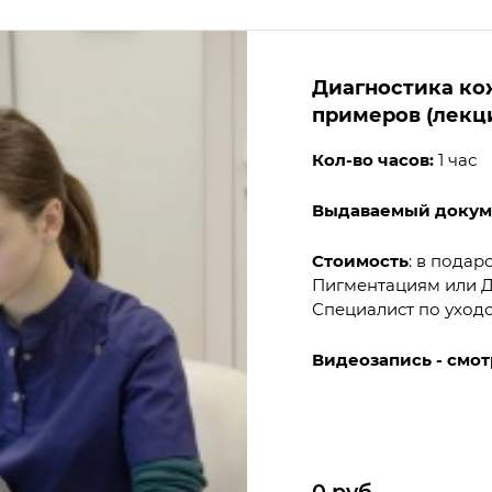
Диагностика ко
примеров (лекц
Кол-во часов:
1 час
Выдаваемый докум
Стоимость
: в подар
Пигментациям или Д
Специалист по уход
Видеозапись - смот
0
руб