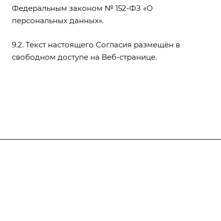
Федеральным законом № 152-ФЗ «О
персональных данных».
9.2. Текст настоящего Согласия размещён в
свободном доступе на Веб-странице.
Компания
Курсы
Основные сведения
Документы
Отзывы
Расписание
Образование
Медицинская сестра в косметологии
Акции
Руководство