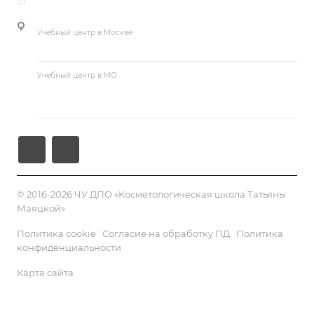
guseva@cosmetika.ru
Курсы макияжа и визажа
Учебный центр в Москве
г. Москва, ул. Большая Академическая, д. 15, корп. 1
Учебный центр в МО
Московская область, Раменский р-н, п. Ильинский, ул.
Краснознаменная, д. 53Б
© 2016-2026 ЧУ ДПО «Косметологическая школа Татьяны
Маяцкой»
Политика cookie
Согласие на обработку ПД
Политика
конфиденциальности
Карта сайта