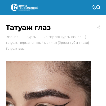
Татуаж глаз
—
—
—
Главная
Курсы
Экспресс-курсы (за 1день)
—
Татуаж. Перманентный макияж (брови, губы. глаза)
Татуаж глаз