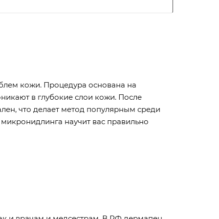
блем кожи. Процедура основана на
никают в глубокие слои кожи. После
лен, что делает метод популярным среди
с микронидлинга научит вас правильно
к и врачам и медсестрам. В РФ дермапен