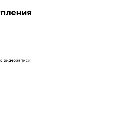
упления
по видеозаписи)