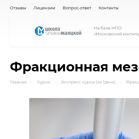
Отзывы
Лицензии
Вопрос-ответ
Контакты
На базе НПО
«Московский институ
Фракционная мез
—
—
—
Главная
Курсы
Экспресс-курсы (за 1день)
Фракц