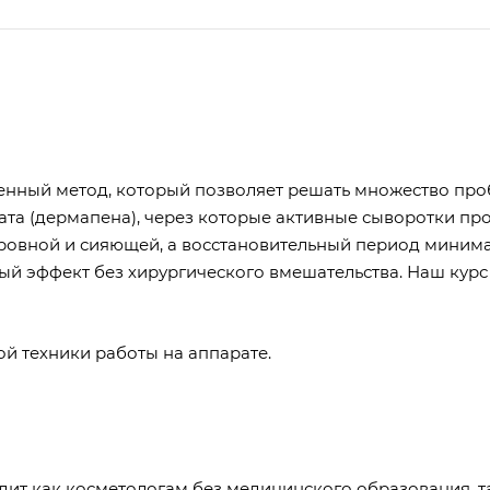
нный метод, который позволяет решать множество про
а (дермапена), через которые активные сыворотки про
 ровной и сияющей, а восстановительный период минима
ный эффект без хирургического вмешательства. Наш кур
ой техники работы на аппарате.
т как косметологам без медицинского образования, та