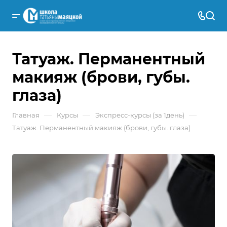
Татуаж. Перманентный
макияж (брови, губы.
глаза)
—
—
—
Главная
Курсы
Экспресс-курсы (за 1день)
Татуаж. Перманентный макияж (брови, губы. глаза)