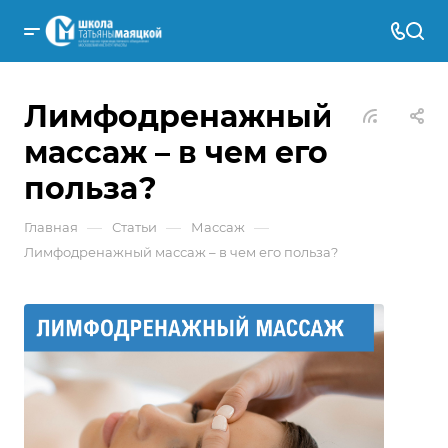
Лимфодренажный
массаж – в чем его
польза?
—
—
—
Главная
Статьи
Массаж
Лимфодренажный массаж – в чем его польза?