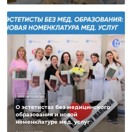
Косметология
О эстетистах без медицинского
образования и новой
номенклатуре мед. услуг